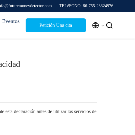
info@futuremoneydetector.com
TELéFONO: 86-755-23324976
Eventos


Petición Una cita
vacidad
 esta declaración antes de utilizar los servicios de