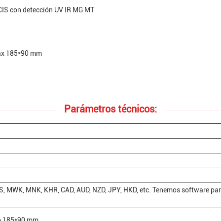
 CIS con detección UV IR MG MT
Max 185*90 mm
Parámetros técnicos:
S, MWK, MNK, KHR, CAD, AUD, NZD, JPY, HKD, etc. Tenemos software pa
o 185*90 mm