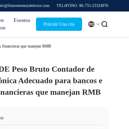
info@futuremoneydetector.com
TELéFONO: 86-755-23324976
en
Eventos


Petición Una cita
con
s financieras que manejan RMB
 Peso Bruto Contador de
ónica Adecuado para bancos e
 financieras que manejan RMB
na