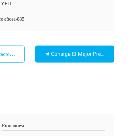
LYFIT
re aftosa-885
Consiga El Mejor Precio
tacto Con
Funciones: