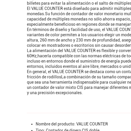
billetes para evitar la alimentación o el salto de múltip
El VALUE COUNTER está diseñado para admitir múltiples m
monedas.Su función de contador de valor monetario multi-
capacidad de múltiples monedas no sólo ahorra espacio, s
especialmente beneficioso en regiones donde se manejan
En términos de diseño y facilidad de uso, el VALUE COUNT
variantes de color permiten a los usuarios elegir un mod
altura, 260 mm de ancho y 230 mm de profundidad, asegu
colocar en mostradores o escritorios sin causar desorden
La alimentación del VALUE COUNTER es flexible y conven
60Hz,hacerla compatible con las normas eléctricas de to
incluso en entornos donde el suministro de energía puede 
entornos, incluidos eventos al aire libre, mercados o uni
En general, el VALUE COUNTER se destaca como un conta
fricción de rodillosLa combinación de su tamaño compacto
que sea una herramienta indispensable para cualquier ne
un contador de valor mixto CIS para manejar diferentes
y una precisión excepcionales.
Nombre del producto: VALUE COUNTER
Tipo: Contador de dinero CIS doble