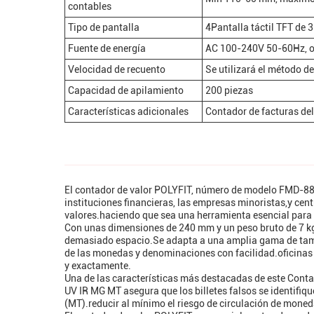
contables
Tipo de pantalla
4Pantalla táctil TFT de 
Fuente de energía
AC 100-240V 50-60Hz, op
Velocidad de recuento
Se utilizará el método d
Capacidad de apilamiento
200 piezas
Características adicionales
Contador de facturas del
El contador de valor POLYFIT, número de modelo FMD-8885
instituciones financieras, las empresas minoristas,y cent
valores.haciendo que sea una herramienta esencial para e
Con unas dimensiones de 240 mm y un peso bruto de 7 kg,
demasiado espacio.Se adapta a una amplia gama de tam
de las monedas y denominaciones con facilidad.oficinas
y exactamente.
Una de las características más destacadas de este Conta
UV IR MG MT asegura que los billetes falsos se identifiqu
(MT).reducir al mínimo el riesgo de circulación de moned