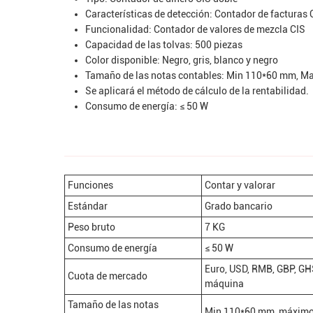
Características de detección: Contador de facturas
Funcionalidad: Contador de valores de mezcla CIS
Capacidad de las tolvas: 500 piezas
Color disponible: Negro, gris, blanco y negro
Tamaño de las notas contables: Min 110*60 mm, 
Se aplicará el método de cálculo de la rentabilidad.
Consumo de energía: ≤ 50 W
Funciones
Contar y valorar
Estándar
Grado bancario
Peso bruto
7 KG
Consumo de energía
≤ 50 W
Euro, USD, RMB, GBP, GH
Cuota de mercado
máquina
Tamaño de las notas
Min 110*60 mm, máxim