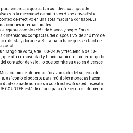
l para empresas que tratan con diversos tipos de
íses sin la necesidad de múltiples dispositivosEsta
 conteo de efectivo en una sola máquina confiable.Es
nsacciones internacionales.
una elegante combinación de blanco y negro.Estas
oLas dimensiones compactas del dispositivo, de 240 mm de
ón robusta y duradera.Su tamaño hace que sea fácil de
esarial.
un rango de voltaje de 100-240V y frecuencia de 50-
e, que ofrece movilidad y funcionamiento ininterrumpido
del contador de valor, lo que permite su uso en diversos
e.Mecanismo de alimentación avanzado del sistema de
alla, así como el soporte para múltiples monedas hacen
ía duales añade aún más a su atractivoSi usted necesita
ALUE COUNTER está diseñado para ofrecer un rendimiento