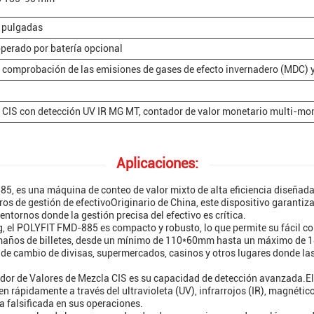
3 pulgadas
erado por batería opcional
e comprobación de las emisiones de gases de efecto invernadero (MDC) y
 CIS con detección UV IR MG MT, contador de valor monetario multi-mon
Aplicaciones:
, es una máquina de conteo de valor mixto de alta eficiencia diseñada 
ros de gestión de efectivoOriginario de China, este dispositivo garantiz
ntornos donde la gestión precisa del efectivo es crítica.
 el POLYFIT FMD-885 es compacto y robusto, lo que permite su fácil co
años de billetes, desde un mínimo de 110*60mm hasta un máximo de 18
 de cambio de divisas, supermercados, casinos y otros lugares donde l
dor de Valores de Mezcla CIS es su capacidad de detección avanzada.El
en rápidamente a través del ultravioleta (UV), infrarrojos (IR), magnéti
a falsificada en sus operaciones.