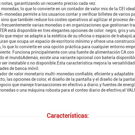
les notas, garantizando un recuento preciso cada vez.
onedas, lo que lo convierte en un contador de valor mix de la CEI idea
monedas permite a los usuarios contar y verificar billetes de varios pa
ino que también reduce los costes operativos al agilizar el proceso de
 frecuentemente varias monedas o en organizaciones que gestionan tra
ER está disponible en tres elegantes opciones de color: negro, gris y 
elo que mejor se adapte a la estética de su oficina o espacio de trabaj
ran que ocupa un espacio de escritorio mínimo y ofrece una construcci
, lo que lo convierte en una opción práctica para cualquier entorno empr
iente. Funciona principalmente con una fuente de alimentación CA con 
do el mundoAdemás, existe una variante opcional con batería disponibl
ser inestable o no disponible.Esta característica mejora la versatilidad 
dades de banca móvil.
dor de valor monetario multi-monedas confiable, eficiente y adaptabl
, las opciones de color, el diseño de la pantalla y el diseño de la pant
gocio que maneje transacciones en efectivo a diario.y fuentes de energ
 monedas o una máquina robusta para el conteo diario de efectivo,el V
Características: