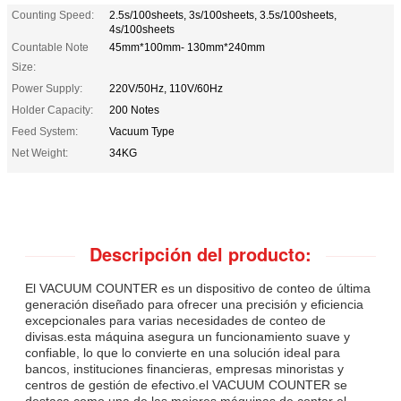
Counting Speed:
2.5s/100sheets, 3s/100sheets, 3.5s/100sheets,
4s/100sheets
Countable Note
45mm*100mm- 130mm*240mm
Size:
Power Supply:
220V/50Hz, 110V/60Hz
Holder Capacity:
200 Notes
Feed System:
Vacuum Type
Net Weight:
34KG
Descripción del producto:
El VACUUM COUNTER es un dispositivo de conteo de última
generación diseñado para ofrecer una precisión y eficiencia
excepcionales para varias necesidades de conteo de
divisas.esta máquina asegura un funcionamiento suave y
confiable, lo que lo convierte en una solución ideal para
bancos, instituciones financieras, empresas minoristas y
centros de gestión de efectivo.el VACUUM COUNTER se
destaca como una de las mejores máquinas de contar el