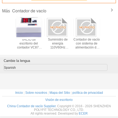
Contador de vacío
Más
llete de
VACÍO de
Suministro de
Contador de vacío
Contad
el vacío
escritorio del
energía
con sistema de
notas de v
0 que
contador VC870
110V60Hz
alimentación de
piso Cont
el VACÍO
de la nota del
velocidad
tipo vacío 110V
notas de 
máquina
vacío QUE
Contador de
60Hz Fuente de
para Pak
0 QUE
CUENTA la
dinero para
alimentación de
Nepal M
Cambie la lengua
TA LA
MÁQUINA -
bancos con
apoyo Nota
Banglade
INA -
FABRICANTE
billetes Tamaño
contable Tamaño
Spanish
CANTE
45mm100mm a
45mm 100mm a
130mm240mm
130mm 240mm
Equipo de conteo
de efectivo
Inicio
|
Sobre nosotros
|
Mapa del Sitio
|
política de privacidad
Visión de escritorio
China Contador de vacío Supplier.
Copyright © 2016 - 2026 SHENZHEN
POLYFIT TECHNOLOGY CO., LTD.
All rights reserved. Developed by
ECER