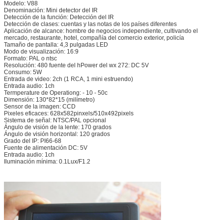
Modelo: V88
Denominación: Mini detector del IR
Detección de la función: Detección del IR
Detección de clases: cuentas y las notas de los países diferentes
Aplicación de alcance: hombre de negocios independiente, cultivando el
mercado, restaurante, hotel, compañía del comercio exterior, policía
Tamaño de pantalla: 4,3 pulgadas LED
Modo de visualización: 16:9
Formato: PAL o ntsc
Resolución: 480 fuente del hPower del wx 272: DC 5V
Consumo: 5W
Entrada de video: 2ch (1 RCA, 1 mini estruendo)
Entrada audio: 1ch
Termperature de Operationg: - 10 - 50c
Dimensión: 130*82*15 (milímetro)
Sensor de la imagen: CCD
Pixeles eficaces: 628x582pinxels/510x492pixels
Sistema de señal: NTSC/PAL opcional
Ángulo de visión de la lente: 170 grados
Ángulo de visión horizontal: 120 grados
Grado del IP: PI66-68
Fuente de alimentación DC: 5V
Entrada audio: 1ch
Iluminación mínima: 0.1Lux/F1.2