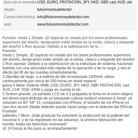
tipos de la moneda:
USD, EURO, FROTACIÓN, JPY, HKD, GBP, cad, AUD, etc
Skype:
futuremoneydetector
Correo electrónico:
info@futuremoneydetector.com
web:
www.futuremoneydetector.com
Función: moda 1.Simple: ¡El aspecto es creado por los amos profesionales
superiores del diseño, destacando estilo simple de la moda, clásico y elegante
del diseño! 2.Run ayunan: Debido a la optimización de la ...
Función:
moda 1.Simple: ¡El aspecto es creado por los amos profesionales superiores
del diseño, destacando estilo simple de la moda, clásico y elegante del diseño!
2.Run ayunan: Debido a la optimización de la estructura de sistema, haciendo
fushida con una velocidad más rápida de la operación y de la carga, y vea el
efecto del IR de las cuentas inmediatamente;
3.Standby de largo: ¡La batería de litio incorporada 1000mA, utiliza
continuamente por cerca de 200 horas en modo espera!
gama 4.Wide: Detecte RMB, USD, EURO, JPY, HKD, GBP, FROTACIÓN, cad,
AUD, CHF, SGD, KRW y carga en cuenta el etc.
5.Screen grande: ¡la pantalla LCD de 4,3 pulgadas le toma en el reino mágico
del dinero para disfrutar de un banquete cultural exótico! volumen 6.Small: ¡el
volumen es 95* 58* 15, comparado con iPhone, el tamaño de los iPhone es
casi dos veces! ¡Nadie detector puede hacer juego con el detector del PDA de
Fushida!
patentes 7.More: ¡Este producto ha solicitado la protección de la patente del
nacional 4, y se ha registrado en las aduanas, la primera fabricación del
mundo, todas las derechas resevered!
¡8. 24 horas al día para su acompañamiento!