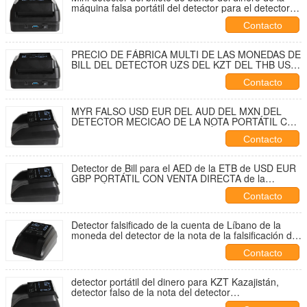
máquina falsa portátil del detector para el detector
falsificado de la cuenta de USD/EURO
Contacto
PRECIO DE FÁBRICA MULTI DE LAS MONEDAS DE
BILL DEL DETECTOR UZS DEL KZT DEL THB USD
EUR 4 DE LA DIRECCIÓN DE LA ALIMENTACIÓN
Contacto
DEL PANEL TÁCTIL FALSIFICADO DE LAS NOTAS
MYR FALSO USD EUR DEL AUD DEL MXN DEL
DETECTOR MECICAO DE LA NOTA PORTÁTIL CON
VENTA DIRECTA DE LA BATERÍA 4 DE LA
Contacto
DIRECCIÓN DE LA ALIMENTACIÓN DE LA
FÁBRICA INCORPORADA DE LAS NOTAS
Detector de Bill para el AED de la ETB de USD EUR
GBP PORTÁTIL CON VENTA DIRECTA de la
BATERÍA 4 de la DIRECCIÓN de la ALIMENTACIÓN
Contacto
de la FÁBRICA INCORPORADA de las NOTAS
Detector falsificado de la cuenta de Líbano de la
moneda del detector de la nota de la falsificación de
la ETB del detector portátil multi del dinero con el
Contacto
panel táctil
detector portátil del dinero para KZT Kazajistán,
detector falso de la nota del detector
ULTRAVIOLETA de la moneda de la TA IR de MG