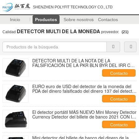
SHENZHEN POLYFIT TECHNOLOGY CO., LTD
Inicio
Productos
Sobre nosotros
Contactos
DETECTOR MULTI DE LA MONEDA
Calidad
proveedor.
(21)
DETECTOR MULTI DE LA NOTA DE LA
FALSIFICACIÓN DE LA PKR BLN BYR DEL IRR CAD
DE LAS MONEDAS DEL DETECTOR 137 DEL
Contacto
DINERO CON LA DETECCIÓN EXACTA
ULTRAVIOLETA DE LA DD DE LA TA IR DE MG
EURO euro de USD del detector de la moneda del
PDA del dinero falsificado del dinero 137 del detector
del dinero
Contacto
El detector portátil MÁS NUEVO Mini Money Detector
Currency Detector del billete de banco 2021 CON las
NOTAS de la ALIMENTACIÓN de la DIRECCIÓN del
Contacto
PANEL TÁCTIL 4
Mini detector del billete de banco del dinero de la